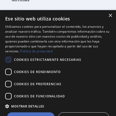
Noticias
×
HORARIO
Ese sitio web utiliza cookies
Utilizamos cookies para personalizar el contenido, los anuncios y
Lunes a Viernes 8:15 – 21:00
analizar nuestro tráfico. También compartimos información sobre su
uso de nuestro sitio con nuestros socios de publicidad y análisis,
Sábados 8:15 hasta el mediodía
quienes pueden combinarla con otra información que les haya
proporcionado o que hayan recopilado a partir del uso de sus
Domingos cerrado
servicios.
Política de privacidad
COOKIES ESTRICTAMENTE NECESARIAS
DONDE ESTAMOS
COOKIES DE RENDIMIENTO
Rambla Pompeu Fabra, 87
08850 Gavà
COOKIES DE PREFERENCIAS
mercagava@gmail.com
COOKIES DE FUNCIONALIDAD
MOSTRAR DETALLES
Català
(
Catalán
)
Español