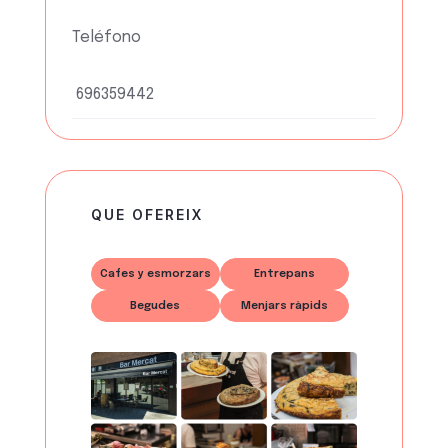
Teléfono
696359442
QUE OFEREIX
Cafes y esmorzars
Entrepans
Begudes
Menjars ràpids