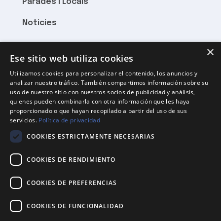
Parades i Locals
Noticies
×
HORARI
Ese sitio web utiliza cookies
Utilizamos cookies para personalizar el contenido, los anuncios y
Dilluns a Divendres 8:15 – 21:00
analizar nuestro tráfico. También compartimos información sobre su
uso de nuestro sitio con nuestros socios de publicidad y análisis,
Dissabtes 8:15 fins al migdia
quienes pueden combinarla con otra información que les haya
proporcionado o que hayan recopilado a partir del uso de sus
Diumenge tancat
servicios.
Política de privacidad
COOKIES ESTRICTAMENTE NECESARIAS
ON HI SOM
COOKIES DE RENDIMIENTO
Rambla Pompeu Fabra, 87
08850 Gavà
COOKIES DE PREFERENCIAS
mercagava@gmail.com
COOKIES DE FUNCIONALIDAD