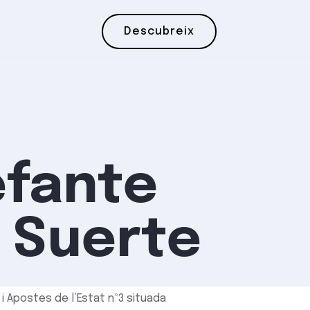
Descubreix
efante
a Suerte
 i Apostes de l’Estat
nº3
situada