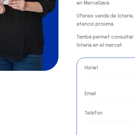
en
MercaGavà
.
Ofereix venda de loteria, 
atenció pròxima.
També permet consultar so
loteria en el mercat.
Horari
Email
Telèfon