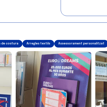
 de costura
Arregles textils
Assessorament personalitzat