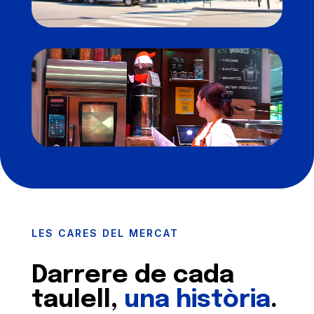
Reproductor
de
vídeo
LES CARES DEL MERCAT
Darrere de cada
taulell,
una història
.