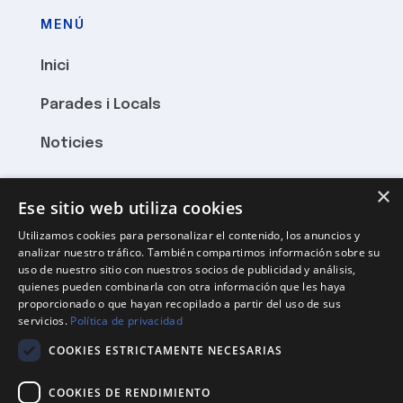
MENÚ
Inici
Parades i Locals
Noticies
×
HORARI
Ese sitio web utiliza cookies
Utilizamos cookies para personalizar el contenido, los anuncios y
Dilluns a Divendres 8:15 – 21:00
analizar nuestro tráfico. También compartimos información sobre su
uso de nuestro sitio con nuestros socios de publicidad y análisis,
Dissabtes 8:15 fins al migdia
quienes pueden combinarla con otra información que les haya
proporcionado o que hayan recopilado a partir del uso de sus
Diumenge tancat
servicios.
Política de privacidad
COOKIES ESTRICTAMENTE NECESARIAS
ON HI SOM
COOKIES DE RENDIMIENTO