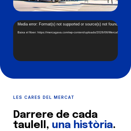
Reproductor
Media error: Format(s) not supported or source(s) not found
de
Baixa el fitxer: https://mercagava.com/wp-content/uploads/2026/06/MercaGava-He
vídeo
LES CARES DEL MERCAT
Darrere de cada
taulell,
una història
.