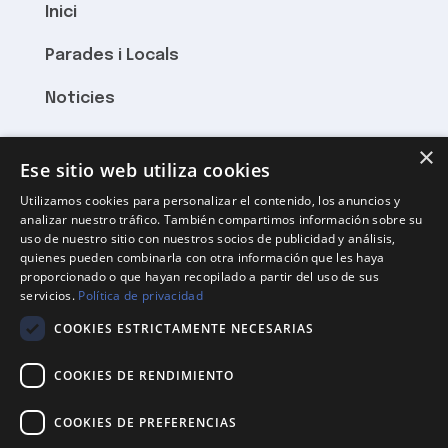
Inici
Parades i Locals
Noticies
×
HORARI
Ese sitio web utiliza cookies
Utilizamos cookies para personalizar el contenido, los anuncios y
Dilluns a Divendres 8:15 – 21:00
analizar nuestro tráfico. También compartimos información sobre su
uso de nuestro sitio con nuestros socios de publicidad y análisis,
Dissabtes 8:15 fins al migdia
quienes pueden combinarla con otra información que les haya
proporcionado o que hayan recopilado a partir del uso de sus
Diumenge tancat
servicios.
Política de privacidad
COOKIES ESTRICTAMENTE NECESARIAS
ON HI SOM
COOKIES DE RENDIMIENTO
Rambla Pompeu Fabra, 87
08850 Gavà
COOKIES DE PREFERENCIAS