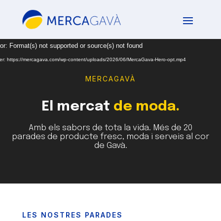
Reproductor
or: Format(s) not supported or source(s) not found
de
txer: https://mercagava.com/wp-content/uploads/2026/06/MercaGava-Hero-opt.mp4
vídeo
MERCAGAVÀ
El mercat
de moda.
Amb els sabors de tota la vida. Més de 20
parades de producte fresc, moda i serveis al cor
de Gavà.
LES NOSTRES PARADES