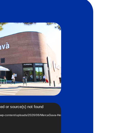
ted or source(s) not found
m/wp-content/uploads/2026/06/MercaGava-Hero.mp4