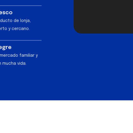
esco
ducto de lonja,
rto y cercano.
egre
mercado familiar y
n mucha vida.