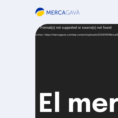
Reproductor
Media error: Format(s) not supported or source(s) not found
de
Descargar archivo: https://mercagava.com/wp-content/uploads/2026/06/Merca
vídeo
opt.mp4
El me