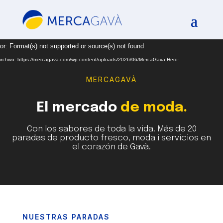
Reproductor
or: Format(s) not supported or source(s) not found
de
archivo: https://mercagava.com/wp-content/uploads/2026/06/MercaGava-Hero-
vídeo
MERCAGAVÀ
El mercado
de moda.
Con los sabores de toda la vida. Más de 20
paradas de producto fresco, moda i servicios en
el corazón de Gavà.
NUESTRAS PARADAS