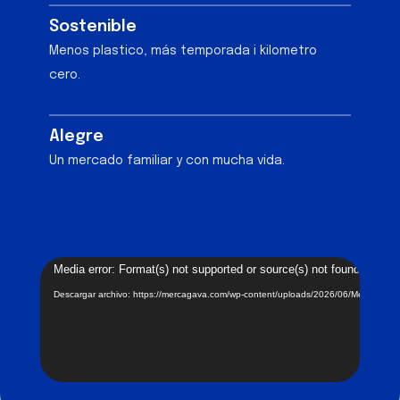
Sostenible
Menos plastico, más temporada i kilometro
cero.
Alegre
Un mercado familiar y con mucha vida.
Reproductor
Media error: Format(s) not supported or source(s) not found
de
Descargar archivo: https://mercagava.com/wp-content/uploads/2026/06/MercaGav
vídeo