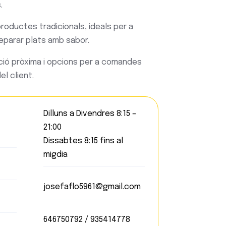
.
roductes tradicionals, ideals per a
parar plats amb sabor.
ó pròxima i opcions per a comandes
l client.
Dilluns a Divendres 8:15 –
21:00
Dissabtes 8:15 fins al
migdia
josefaflo5961@gmail.com
646750792 / 935414778