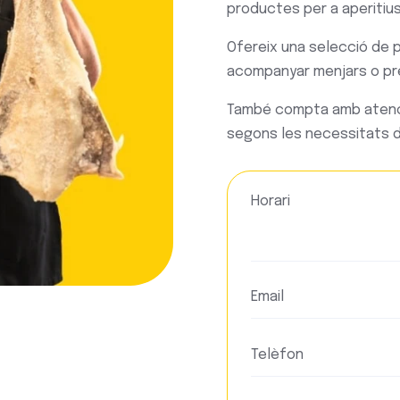
productes per a aperitius
Ofereix una selecció de p
acompanyar menjars o pre
També compta amb atenci
segons les necessitats de
Horari
Email
Telèfon