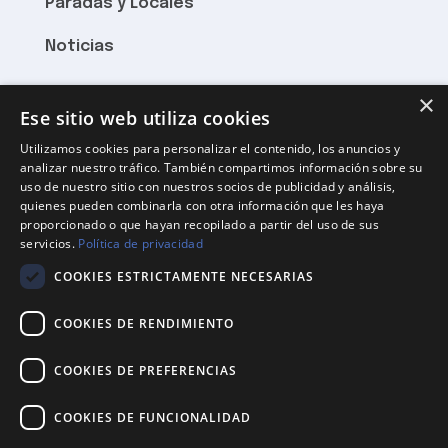
Paradas y Locales
Noticias
×
HORARIO
Ese sitio web utiliza cookies
Utilizamos cookies para personalizar el contenido, los anuncios y
Lunes a Viernes 8:15 – 21:00
analizar nuestro tráfico. También compartimos información sobre su
uso de nuestro sitio con nuestros socios de publicidad y análisis,
Sábados 8:15 hasta el mediodía
quienes pueden combinarla con otra información que les haya
proporcionado o que hayan recopilado a partir del uso de sus
Domingos cerrado
servicios.
Política de privacidad
COOKIES ESTRICTAMENTE NECESARIAS
DONDE ESTAMOS
COOKIES DE RENDIMIENTO
Rambla Pompeu Fabra, 87
08850 Gavà
COOKIES DE PREFERENCIAS
mercagava@gmail.com
COOKIES DE FUNCIONALIDAD